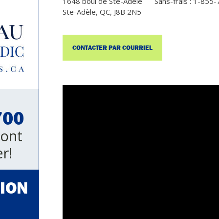
1648 boul de Ste-Adèle
Sans-frais : 1-855
Ste-Adèle, QC, J8B 2N5
CONTACTER PAR COURRIEL
700
sont
r!
ION