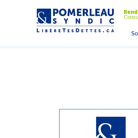
Rend
Consul
So