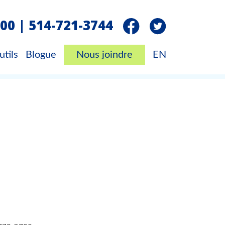
00 | 514-721-3744
utils
Blogue
Nous joindre
EN